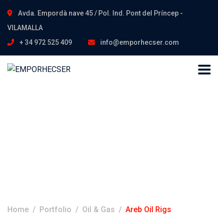
Avda. Empordà nave 45 / Pol. Ind. Pont del Príncep -
VILAMALLA
+ 34 972 525 409
info@emporhecser.com
Areb Oil Rigs
Home
Portfolio
Oil & Gas
Areb Oil Rigs