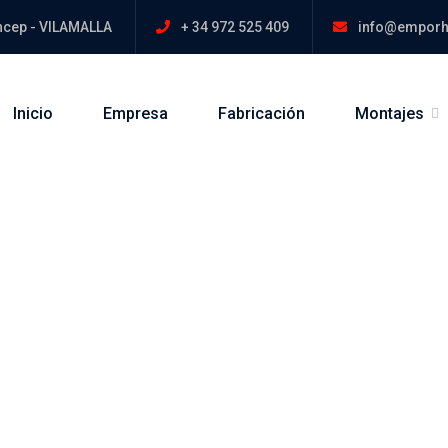
íncep - VILAMALLA
+ 34 972 525 409
info@emporh
Inicio
Empresa
Fabricación
Montajes